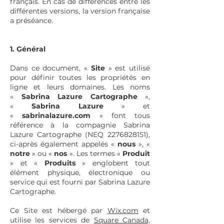
français. En cas de différences entre les
différentes versions, la version française
a préséance.
1. Général
Dans ce document, «
Site
» est utilisé
pour définir toutes les propriétés en
ligne et leurs domaines. Les noms
«
Sabrina Lazure Cartographe
»,
«
Sabrina Lazure
» et
«
sabrinalazure.com
» font tous
référence à la compagnie Sabrina
Lazure Cartographe (NEQ
2276828151)
,
ci-après également appelés «
nous
», «
notre
» ou «
nos
». Les termes «
Produit
» et «
Produits
» englobent tout
élément physique, électronique ou
service qui est fourni par Sabrina Lazure
Cartographe.
Ce Site est hébergé par
Wix.com
et
utilise les services de
Square Canada,