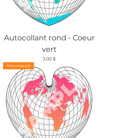
Autocollant rond - Coeur
vert
Prix
3,00 $
Nouveauté