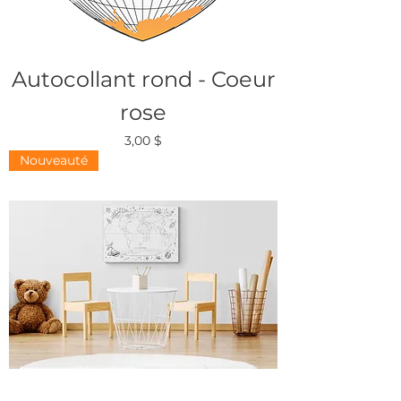
Autocollant rond - Coeur
rose
Prix
3,00 $
Nouveauté