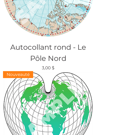
Autocollant rond - Le
Pôle Nord
Prix
3,00 $
Nouveauté