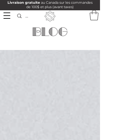
Livraison gratuite
au Canada sur les commandes
de 100$ et plus (avant taxes)
BLOG