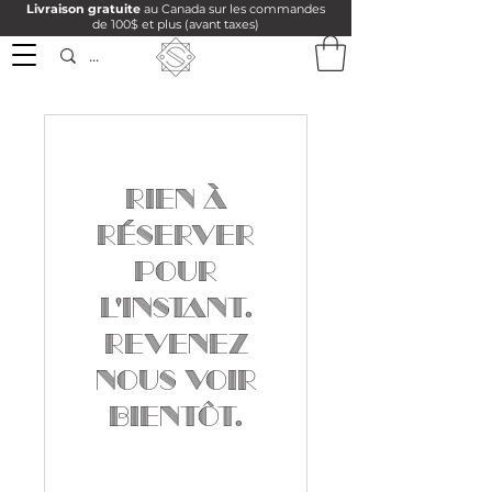
Livraison gratuite
au Canada sur les commandes
de 100$ et plus (avant taxes)
Rien à
réserver
pour
l'instant.
Revenez
nous voir
bientôt.