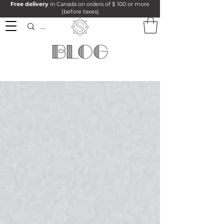
Free delivery
in Canada on orders of $ 100 or more
(before taxes)
BLOG