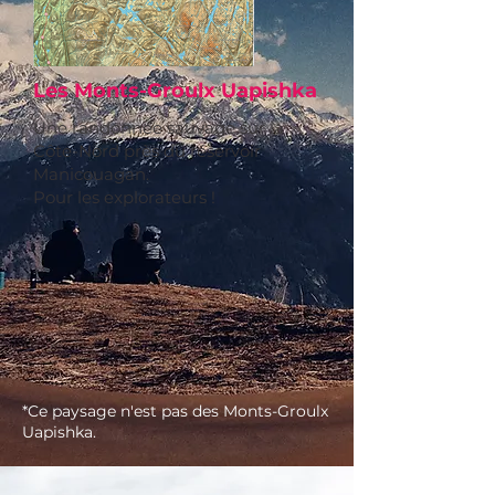
Les Monts-Groulx Uapishka
Une randonnée sauvage sur la
Côte-Nord près du réservoir
Manicouagan.
Pour les explorateurs !
*Ce paysage n'est pas des Monts-Groulx
Uapishka.