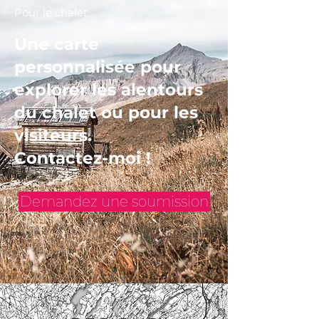
Pour le chalet
Une carte
personnalisée pour
explorer les alentours
du chalet ou pour les
visiteurs.
Contactez-moi !
Demandez une soumission