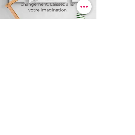
changement. Laissez aller
votre imagination.
Demandez une soumission
VILLES
Carte minimaliste
d'une grande ville du
Québec. Plusieurs
choix déjà
disponibles, sinon
faites la faire sur
mesure.