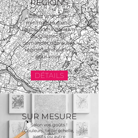
RÉGIONS
Offrez une carte
minimaliste d'une
région administrative
du Québec ou
demander une autre
région significative
pour vous.
DÉTAILS
SUR MESURE
Selon vos goûts !
Couleurs, taille, échelle,
ajouts ou autre