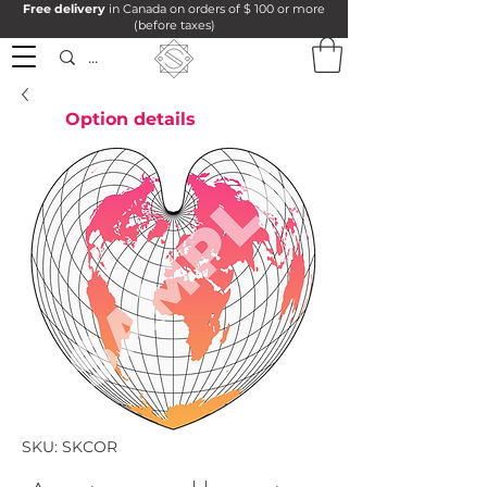
Free delivery
in Canada on orders of $ 100 or more
(before taxes)
Option details
SKU: SKCOR