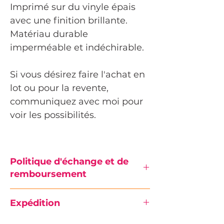
Imprimé sur du vinyle épais
avec une finition brillante.
Matériau durable
imperméable et indéchirable.
Si vous désirez faire l'achat en
lot ou pour la revente,
communiquez avec moi pour
voir les possibilités.
Politique d'échange et de
remboursement
Tous les Produits achetés en ligne et
Expédition
expédiés sont en vente ferme (finale).
Les retours et les échanges ne sont pas
**Veuillez noter que, dû à l'épidémie de