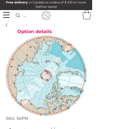
Free delivery
in Canada on orders of $ 100 or more
(before taxes)
Option details
SKU: SKPN