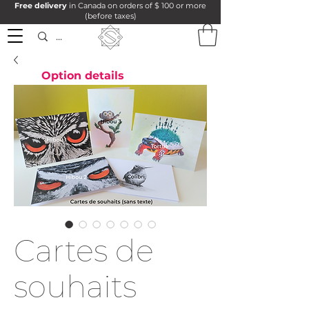
Free delivery
in Canada on orders of $ 100 or more
(before taxes)
Option details
Cartes de
souhaits