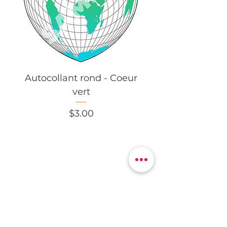
Autocollant rond - Coeur
Autocollant rond -
vert
Price
$3.00